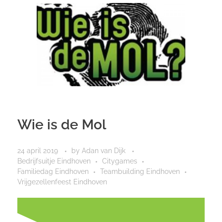
Wie is de Mol
24 april 2019
by
Adan van Dijk
Bedrijfsuitje Eindhoven
Citygames
Familiedag Eindhoven
Teambuilding Eindhoven
Vrijgezellenfeest Eindhoven