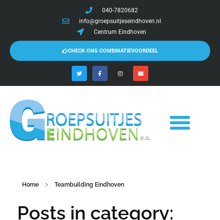
040-7820682
info@groepsuitjeseindhoven.nl
Centrum Eindhoven
CHECK ONS COMBINATIEVOORDEEL
Home
Teambuilding Eindhoven
Posts in category: