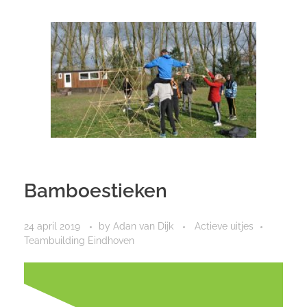
Bamboestieken
24 april 2019
by
Adan van Dijk
Actieve uitjes
Teambuilding Eindhoven