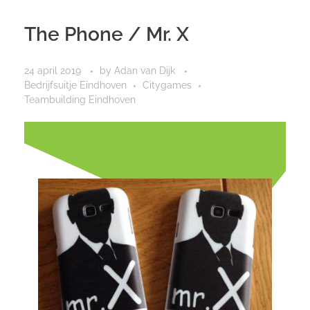
The Phone / Mr. X
24 april 2019
by
Adan van Dijk
Bedrijfsuitje Eindhoven
Citygames
Teambuilding Eindhoven