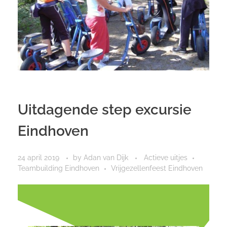
Uitdagende step excursie
Eindhoven
24 april 2019
by
Adan van Dijk
Actieve uitjes
Teambuilding Eindhoven
Vrijgezellenfeest Eindhoven