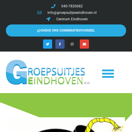
040-7820682
info@groepsuitjeseindhoven.nl
Centrum Eindhoven
CHECK ONS COMBINATIEVOORDEEL