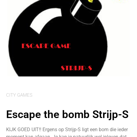
CITY GAMES
Escape the bomb Strijp-S
KIJK GOED UIT!! Ergens op Strijp-S ligt een bom die ieder
moment kan afgaan. Je kan je natuurlijk wel inleven dat