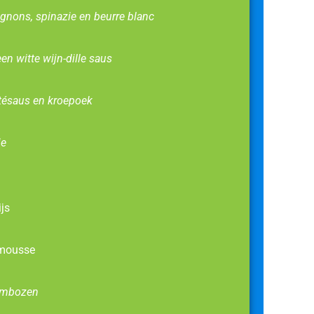
gnons, spinazie en beurre blanc
en witte wijn-dille saus
atésaus en kroepoek
ie
ijs
 mousse
rambozen