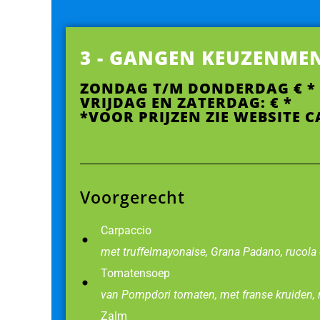
3 - GANGEN KEUZENME
ZONDAG T/M DONDERDAG € *
VRIJDAG EN ZATERDAG: € *
*VOOR PRIJZEN ZIE WEBSITE 
Voorgerecht
Carpaccio
met truffelmayonaise, Grana Padano, rucola 
Tomatensoep
van Pompdori tomaten, met franse kruiden, 
Zalm