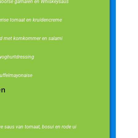
Noorse garnalen en Whiskeysaus
cerise tomaat en kruidencreme
eld met komkommer en salami
 yoghurtdressing
uffelmayonaise
en
ge saus van tomaat, bosui en rode ui