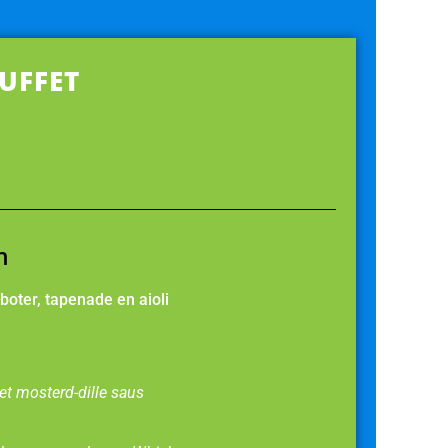
UFFET
n
oter, tapenade en aioli
met mosterd-dille saus