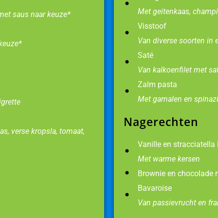
Met geitenkaas, champi
 met saus naar keuze*
Visstoof
Van diverse soorten in e
 keuze*
Saté
Van kalkoenfilet met s
Zalm pasta
Met garnalen en spinaz
grette
Nagerechten
, verse kropsla, tomaat,
Vanille en stracciatella 
Met warme kersen
Brownie en chocolade
Bavaroise
Van passievrucht en f