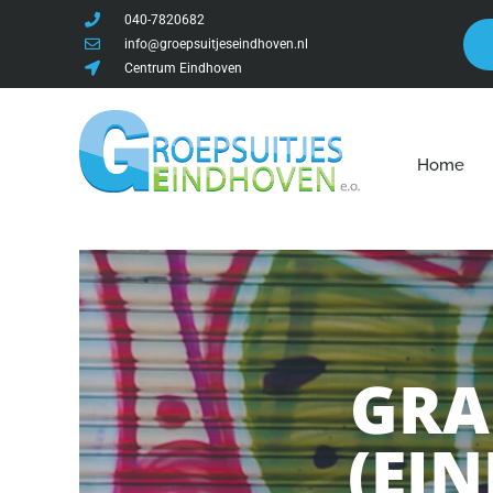
040-7820682
info@groepsuitjeseindhoven.nl
Centrum Eindhoven
Home
GRA
(EI