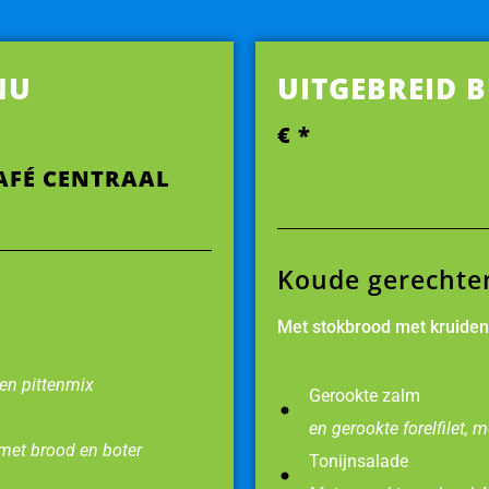
NU
UITGEBREID B
€ *
CAFÉ CENTRAAL
Koude gerechte
Met stokbrood met kruidenb
en pittenmix
Gerookte zalm
en gerookte forelfilet, 
met brood en boter
Tonijnsalade