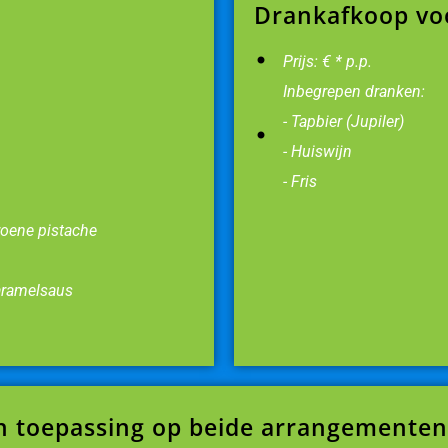
Drankafkoop vo
Prijs: € * p.p.
Inbegrepen dranken:
- Tapbier (Jupiler)
- Huiswijn
- Fris
roene pistache
karamelsaus
n toepassing op beide arrangementen