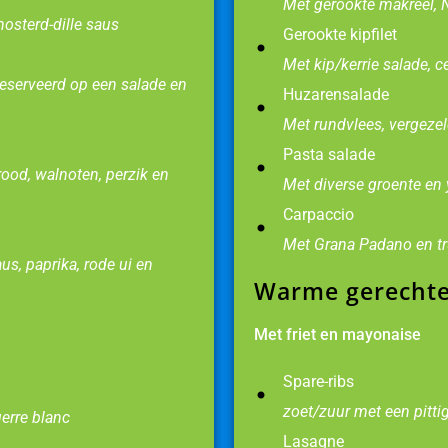
Met gerookte makreel, 
osterd-dille saus
Gerookte kipfilet
Met kip/kerrie salade, 
geserveerd op een salade en
Huzarensalade
Met rundvlees, vergez
Pasta salade
ood, walnoten, perzik en
Met diverse groente en
Carpaccio
Met Grana Padano en tr
us, paprika, rode ui en
Warme gerecht
Met friet en mayonaise
Spare-ribs
zoet/zuur met een pitti
erre blanc
Lasagne