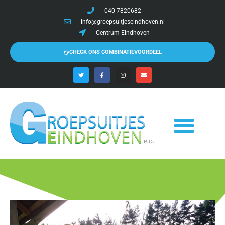
040-7820682
info@groepsuitjeseindhoven.nl
Centrum Eindhoven
CHECK ONS COMBINATIEVOORDEEL