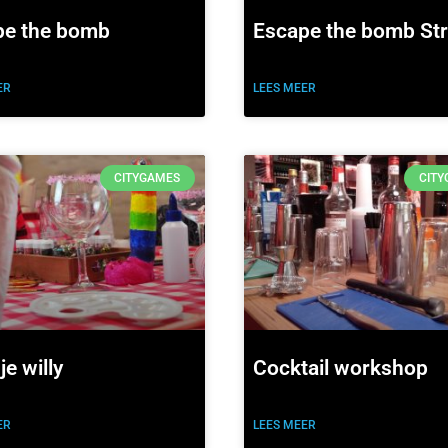
pe the bomb
Escape the bomb Str
ER
LEES MEER
CITYGAMES
CIT
je willy
Cocktail workshop
ER
LEES MEER