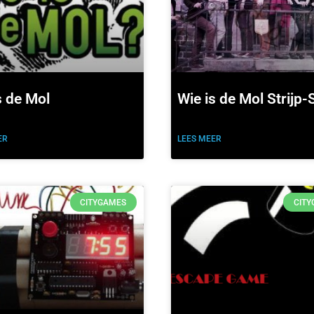
s de Mol
Wie is de Mol Strijp-
ER
LEES MEER
CITYGAMES
CIT