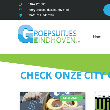
040-7820682
info@groepsuitjeseindhoven.nl
Centrum Eindhoven
Home
CHECK ONZE CITY
CITYGAMES