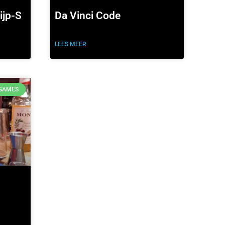
ijp-S
Da Vinci Code
LEES MEER
YGAMES