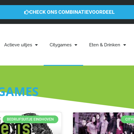
CHECK ONS COMBINATIEVOORDEEL
Actieve uitjes
Citygames
Eten & Drinken
 GAMES
BEDRIJFSUITJE EINDHOVEN
CIT