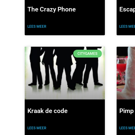
The Crazy Phone
Esca
LEES MEER
LEES ME
CITYGAMES
Kraak de code
Pimp 
LEES MEER
LEES ME