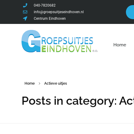
040-7820682
info@groepsuitjeseindhoven.nl
Centrum Eindhoven
Home
Home
Actieve uitjes
Posts in category: Ac