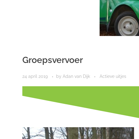
Groepsvervoer
24 april 2019
by
Adan van Dijk
Actieve uitjes