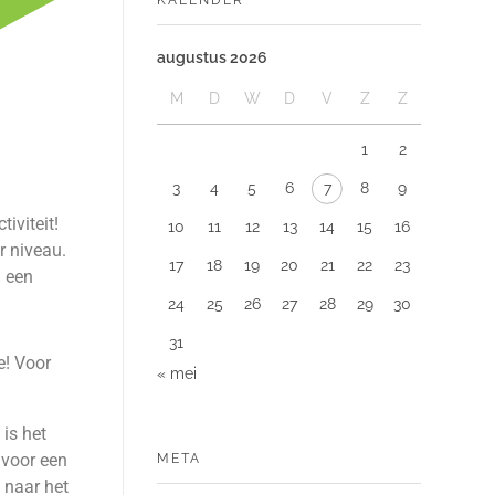
KALENDER
augustus 2026
M
D
W
D
V
Z
Z
1
2
3
4
5
6
7
8
9
iviteit!
10
11
12
13
14
15
16
r niveau.
17
18
19
20
21
22
23
 een
24
25
26
27
28
29
30
31
e! Voor
« mei
 is het
 voor een
META
 naar het