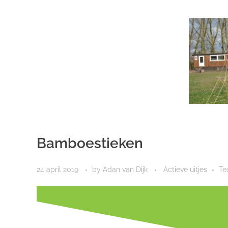
Bamboestieken
24 april 2019
by
Adan van Dijk
Actieve uitjes
Te