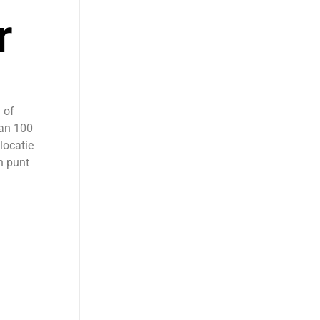
r
 of
dan 100
locatie
n punt