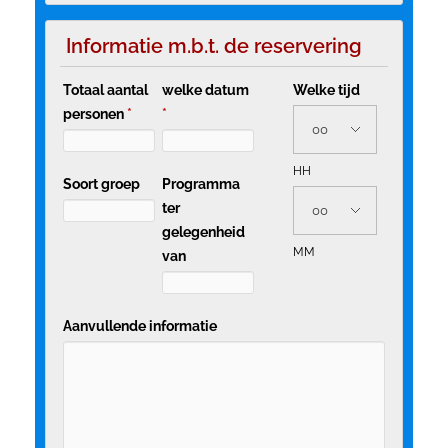
Informatie m.b.t. de reservering
Totaal aantal
welke datum
Welke tijd
personen
*
*
HH
Soort groep
Programma
ter
gelegenheid
MM
van
Aanvullende informatie