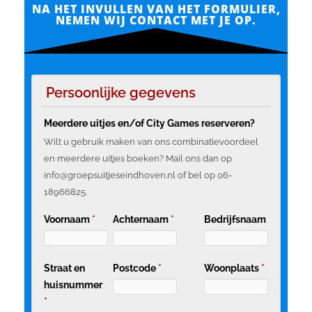
NA HET INVULLEN VAN HET FORMULIER,
NEMEN WIJ CONTACT MET JE OP.
Persoonlijke gegevens
Meerdere uitjes en/of City Games reserveren?
Wilt u gebruik maken van ons combinatievoordeel
en meerdere uitjes boeken? Mail ons dan op
info@groepsuitjeseindhoven.nl of bel op 06-
18966825.
Voornaam
*
Achternaam
*
Bedrijfsnaam
Straat en
Postcode
*
Woonplaats
*
huisnummer
*