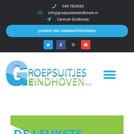
040-7820682
info@groepsuitjeseindhoven.nl
Centrum Eindhoven
CHECK ONS COMBINATIEVOORDEEL
DE LEUKSTE