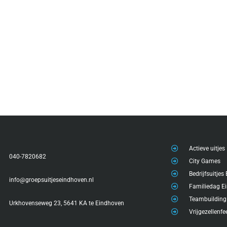
Actieve uitjes
040-7820682
City Games
Bedrijfsuitje
info@groepsuitjeseindhoven.nl
Familiedag E
Teambuilding
Urkhovenseweg 23, 5641 KA te Eindhoven
Vrijgezellenf