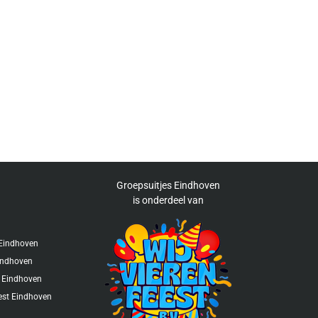
Groepsuitjes Eindhoven
is
onderdeel van
s Eindhoven
indhoven
 Eindhoven
eest Eindhoven