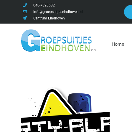
040-7820682
info@groepsuitjeseindhoven.nl
Centrum Eindhoven
Home