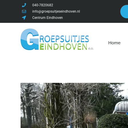
040-7820682
info@groepsuitjeseindhoven.nl
Centrum Eindhoven
Home