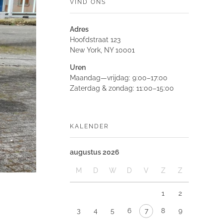
VIND ONS
Adres
Hoofdstraat 123
New York, NY 10001
Uren
Maandag—vrijdag: 9:00–17:00
Zaterdag & zondag: 11:00–15:00
KALENDER
augustus 2026
M
D
W
D
V
Z
Z
1
2
3
4
5
6
7
8
9