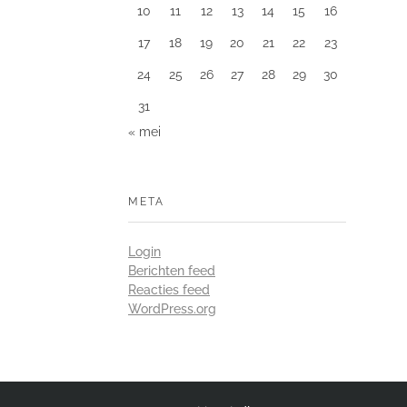
10
11
12
13
14
15
16
17
18
19
20
21
22
23
24
25
26
27
28
29
30
31
« mei
META
Login
Berichten feed
Reacties feed
WordPress.org