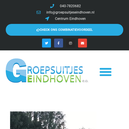
040-7820682
info@groepsuitjeseindhoven.nl
Centrum Eindhoven
CHECK ONS COMBINATIEVOORDEEL