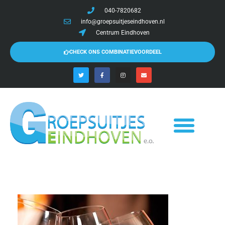
040-7820682
info@groepsuitjeseindhoven.nl
Centrum Eindhoven
CHECK ONS COMBINATIEVOORDEEL