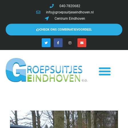
040-7820682
info@groepsuitjeseindhoven.nl
Centrum Eindhoven
CHECK ONS COMBINATIEVOORDEEL